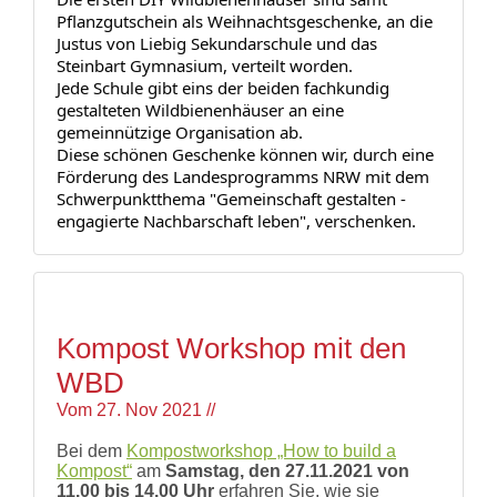
und
Pflanzgutschein als Weihnachtsgeschenke, an die 
Hilfe
Justus von Liebig Sekundarschule und das 
Literatur
Steinbart Gymnasium, verteilt worden.
Links
Jede Schule gibt eins der beiden fachkundig 
Bienenfreundlich
gestalteten Wildbienenhäuser an eine 
Gärtnern
gemeinnützige Organisation ab.
Allgemein
Diese schönen Geschenke können wir, durch eine 
Links
Förderung des Landesprogramms NRW mit dem 
Biologische
Schwerpunktthema "Gemeinschaft gestalten - 
Vielfalt
engagierte Nachbarschaft leben", verschenken.
Kompost Workshop mit den
WBD
Vom
27. Nov 2021
//
Bei dem
Kompostworkshop „How to build a
Kompost“
am
Samstag, den 27.11.2021 von
11.00 bis 14.00 Uhr
erfahren Sie, wie sie