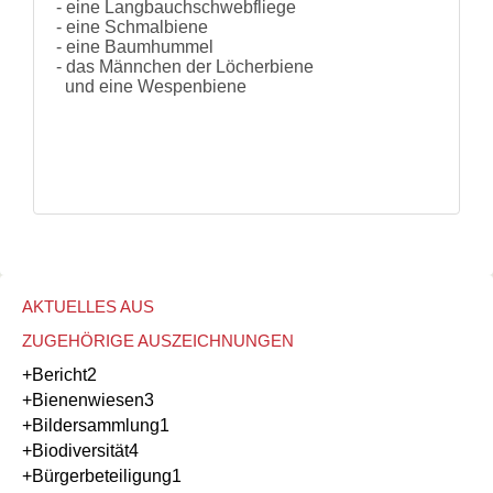
- eine Langbauchschwebfliege
- eine Schmalbiene
- eine Baumhummel
- das Männchen der Löcherbiene
und eine Wespenbiene
AKTUELLES AUS
ZUGEHÖRIGE AUSZEICHNUNGEN
+Bericht
2
+Bienenwiesen
3
+Bildersammlung
1
+Biodiversität
4
+Bürgerbeteiligung
1