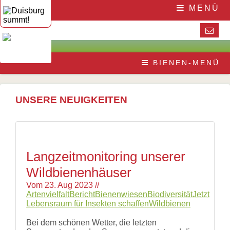
Navigation
Home
MENÜ
überspringen
Die
Initiative
Aktuelles
Veranstaltungen
Presse
Navigation
Die
Pressematerial
BIENEN-MENÜ
überspringen
Honigbiene
/
Bestäubungsfunktion
Downloads
Bienensterben
/
UNSERE NEUIGKEITEN
More
than
honey
Wesensgemäße
Bienenhaltung
Stadtimkerei
Langzeitmonitoring unserer
Literatur
Wildbienenhäuser
Links
Vom
23. Aug 2023
//
Wildbienen
Artenvielfalt
Bericht
Bienenwiesen
Biodiversität
Jetzt
Wildbienenarten
Lebensraum für Insekten schaffen
Wildbienen
Bestäubungsfunktion
Gefährdung
Bei dem schönen Wetter, die letzten
Schutz