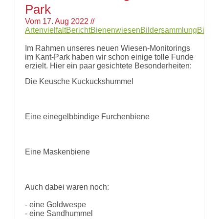
Park
Vom
17. Aug 2022
//
Artenvielfalt
Bericht
Bienenwiesen
Bildersammlung
Biodiv
Im Rahmen unseres neuen Wiesen-Monitorings
im Kant-Park haben wir schon einige tolle Funde
erzielt. Hier ein paar gesichtete Besonderheiten:
Die Keusche Kuckuckshummel
Eine einegelbbindige Furchenbiene
Eine Maskenbiene
Auch dabei waren noch:
- eine Goldwespe
- eine Sandhummel