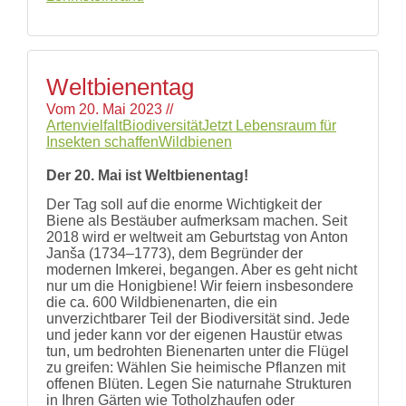
Weltbienentag
Vom
20. Mai 2023
//
Artenvielfalt
Biodiversität
Jetzt Lebensraum für
Insekten schaffen
Wildbienen
Der 20. Mai ist Weltbienentag!
Der Tag soll auf die enorme Wichtigkeit der
Biene als Bestäuber aufmerksam machen. Seit
2018 wird er weltweit am Geburtstag von Anton
Janša (1734–1773), dem Begründer der
modernen Imkerei, begangen. Aber es geht nicht
nur um die Honigbiene! Wir feiern insbesondere
die ca. 600 Wildbienenarten, die ein
unverzichtbarer Teil der Biodiversität sind. Jede
und jeder kann vor der eigenen Haustür etwas
tun, um bedrohten Bienenarten unter die Flügel
zu greifen: Wählen Sie heimische Pflanzen mit
offenen Blüten. Legen Sie naturnahe Strukturen
in Ihren Gärten wie Totholzhaufen oder