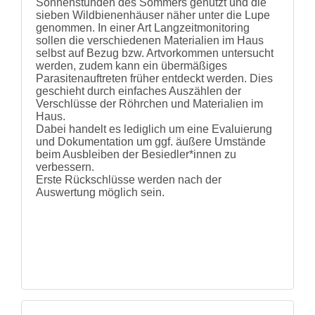
Sonnenstunden des Sommers genutzt und die
und
sieben Wildbienenhäuser näher unter die Lupe
Hilfe
genommen. In einer Art Langzeitmonitoring
Literatur
sollen die verschiedenen Materialien im Haus
Links
selbst auf Bezug bzw. Artvorkommen untersucht
Bienenfreundlich
werden, zudem kann ein übermäßiges
Gärtnern
Parasitenauftreten früher entdeckt werden. Dies
Allgemein
geschieht durch einfaches Auszählen der
Links
Verschlüsse der Röhrchen und Materialien im
Haus.
Biologische
Dabei handelt es lediglich um eine Evaluierung
Vielfalt
und Dokumentation um ggf. äußere Umstände
beim Ausbleiben der Besiedler*innen zu
verbessern.
Erste Rückschlüsse werden nach der
Auswertung möglich sein.