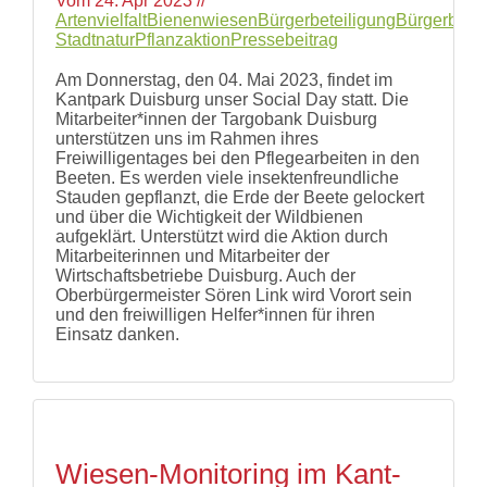
Vom
24. Apr 2023
//
Artenvielfalt
Bienenwiesen
Bürgerbeteiligung
Bürgerbetei
Stadtnatur
Pflanzaktion
Pressebeitrag
Am Donnerstag, den 04. Mai 2023, findet im
Kantpark Duisburg unser Social Day statt. Die
Mitarbeiter*innen der Targobank Duisburg
unterstützen uns im Rahmen ihres
Freiwilligentages bei den Pflegearbeiten in den
Beeten. Es werden viele insektenfreundliche
Stauden gepflanzt, die Erde der Beete gelockert
und über die Wichtigkeit der Wildbienen
aufgeklärt. Unterstützt wird die Aktion durch
Mitarbeiterinnen und Mitarbeiter der
Wirtschaftsbetriebe Duisburg. Auch der
Oberbürgermeister Sören Link wird Vorort sein
und den freiwilligen Helfer*innen für ihren
Einsatz danken.
Wiesen-Monitoring im Kant-