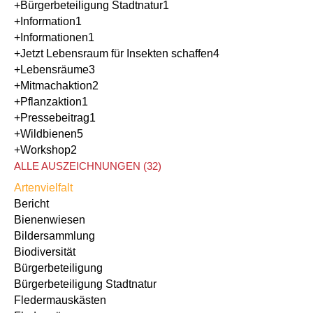
+Bürgerbeteiligung Stadtnatur
1
+Information
1
+Informationen
1
+Jetzt Lebensraum für Insekten schaffen
4
+Lebensräume
3
+Mitmachaktion
2
+Pflanzaktion
1
+Pressebeitrag
1
+Wildbienen
5
+Workshop
2
ALLE AUSZEICHNUNGEN (32)
Artenvielfalt
Bericht
Bienenwiesen
Bildersammlung
Biodiversität
Bürgerbeteiligung
Bürgerbeteiligung Stadtnatur
Fledermauskästen