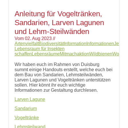
Anleitung für Vogeltränken,
Sandarien, Larven Lagunen
und Lehm-Steilwänden
Vom
02. Aug 2023
//
Artenvielfalt
Biodiversität
Information
Informationen
Jetzt
Lebensraum für Insekten
schaffen
Lebensräume
Mitmachaktion
Wildbienen
Worksh
Wir haben euch im Rahmen von Duisburg
summt einige Handouts erstellt, welche euch bei
dem Bau von Sandarien, Lehmsteilwänden,
Larven Lagunen und Vogeltränken unterstützen
sollen. Hier könnt ihr euch wichtige
Informationen zur Gestaltung durchlesen.
Larven Lagune
Sandarium
Vogeltränke
Lehmsteilwand