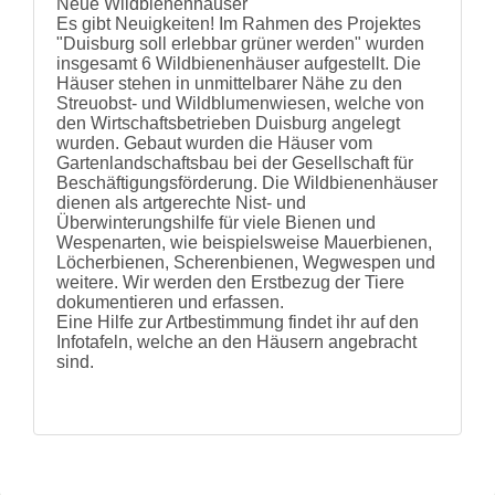
Neue Wildbienenhäuser
und
Es gibt Neuigkeiten! Im Rahmen des Projektes
Hilfe
"Duisburg soll erlebbar grüner werden" wurden
Literatur
insgesamt 6 Wildbienenhäuser aufgestellt. Die
Links
Häuser stehen in unmittelbarer Nähe zu den
Bienenfreundlich
Streuobst- und Wildblumenwiesen, welche von
Gärtnern
den Wirtschaftsbetrieben Duisburg angelegt
Allgemein
wurden. Gebaut wurden die Häuser vom
Links
Gartenlandschaftsbau bei der Gesellschaft für
Beschäftigungsförderung. Die Wildbienenhäuser
Biologische
dienen als artgerechte Nist- und
Vielfalt
Überwinterungshilfe für viele Bienen und
Wespenarten, wie beispielsweise Mauerbienen,
Löcherbienen, Scherenbienen, Wegwespen und
weitere. Wir werden den Erstbezug der Tiere
dokumentieren und erfassen.
Eine Hilfe zur Artbestimmung findet ihr auf den
Infotafeln, welche an den Häusern angebracht
sind.