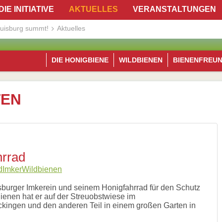
DIE INITIATIVE
AKTUELLES
VERANSTALTUNGEN
uisburg summt!
Aktuelles
DIE HONIGBIENE
WILDBIENEN
BIENENFREU
TEN
hrrad
d
Imker
Wildbienen
uisburger Imkerein und seinem Honigfahrrad für den Schutz
Bienen hat er auf der Streuobstwiese im
kingen und den anderen Teil in einem großen Garten in