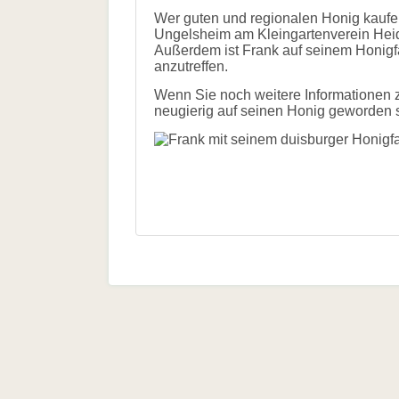
und
Wer guten und regionalen Honig kaufe
Hilfe
Ungelsheim am Kleingartenverein Hei
Literatur
Außerdem ist Frank auf seinem Honigf
Links
anzutreffen.
Bienenfreundlich
Wenn Sie noch weitere Informationen z
Gärtnern
neugierig auf seinen Honig geworden 
Allgemein
Links
Biologische
Vielfalt