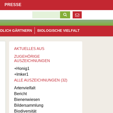
Navigation
PRESSE
überspringen
Suchbegriffe
Navigation
NDLICH GÄRTNERN
BIOLOGISCHE VIELFALT
überspringen
AKTUELLES AUS
ZUGEHÖRIGE
AUSZEICHNUNGEN
+Honig
1
+Imker
1
ALLE AUSZEICHNUNGEN (32)
Artenvielfalt
Bericht
Bienenwiesen
Bildersammlung
Biodiversität