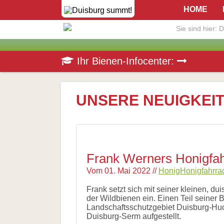
Navigation
Home
HOME
überspringen
Die
Initiative
Sie sind hier:
D
Aktuelles
Veranstaltungen
Presse
Navigation
Die
Pressematerial
Ihr Bienen-Infocenter:
überspringen
Honigbiene
/
Bestäubungsfunktion
Downloads
Bienensterben
/
UNSERE NEUIGKEI
More
than
honey
Wesensgemäße
Bienenhaltung
Stadtimkerei
Frank Werners Honigfa
Literatur
Links
Vom
01. Mai 2022
//
Honig
Honigfahrra
Wildbienen
Frank setzt sich mit seiner kleinen, d
Wildbienenarten
der Wildbienen ein. Einen Teil seiner 
Bestäubungsfunktion
Landschaftsschutzgebiet Duisburg-Huc
Gefährdung
Duisburg-Serm aufgestellt.
Schutz