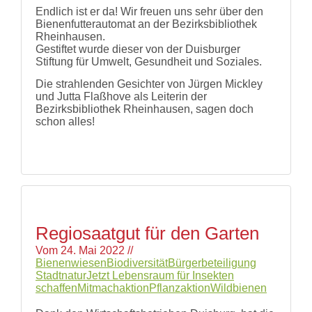
und
Endlich ist er da! Wir freuen uns sehr über den
Hilfe
Bienenfutterautomat an der Bezirksbibliothek
Literatur
Rheinhausen.
Links
Gestiftet wurde dieser von der Duisburger
Stiftung für Umwelt, Gesundheit und Soziales.
Bienenfreundlich
Gärtnern
Die strahlenden Gesichter von Jürgen Mickley
Allgemein
und Jutta Flaßhove als Leiterin der
Links
Bezirksbibliothek Rheinhausen, sagen doch
schon alles!
Biologische
Vielfalt
Regiosaatgut für den Garten
Vom
24. Mai 2022
//
Bienenwiesen
Biodiversität
Bürgerbeteiligung
Stadtnatur
Jetzt Lebensraum für Insekten
schaffen
Mitmachaktion
Pflanzaktion
Wildbienen