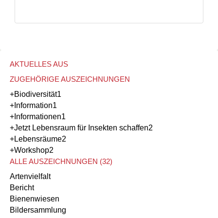
AKTUELLES AUS
ZUGEHÖRIGE AUSZEICHNUNGEN
+Biodiversität
1
+Information
1
+Informationen
1
+Jetzt Lebensraum für Insekten schaffen
2
+Lebensräume
2
+Workshop
2
ALLE AUSZEICHNUNGEN (32)
Artenvielfalt
Bericht
Bienenwiesen
Bildersammlung