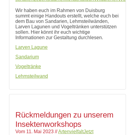
und
Hilfe
Wir haben euch im Rahmen von Duisburg
Literatur
summt einige Handouts erstellt, welche euch bei
Links
dem Bau von Sandarien, Lehmsteilwänden,
Larven Lagunen und Vogeltränken unterstützen
Bienenfreundlich
sollen. Hier könnt ihr euch wichtige
Gärtnern
Informationen zur Gestaltung durchlesen.
Allgemein
Links
Larven Lagune
Biologische
Sandarium
Vielfalt
Vogeltränke
Lehmsteilwand
Rückmeldungen zu unserem
Insektenworkshops
Vom
11. Mai 2023
//
Artenvielfalt
Jetzt