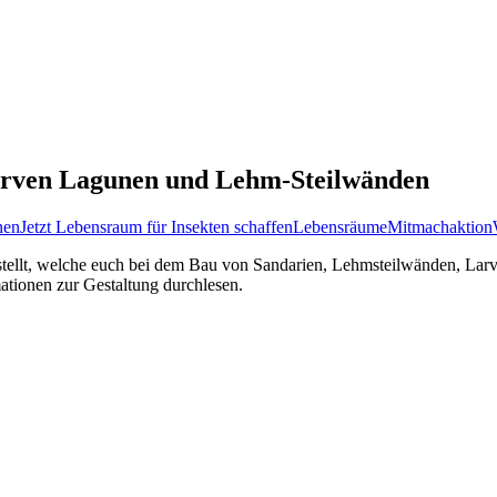
Larven Lagunen und Lehm-Steilwänden
nen
Jetzt Lebensraum für Insekten schaffen
Lebensräume
Mitmachaktion
tellt, welche euch bei dem Bau von Sandarien, Lehmsteilwänden, La
mationen zur Gestaltung durchlesen.