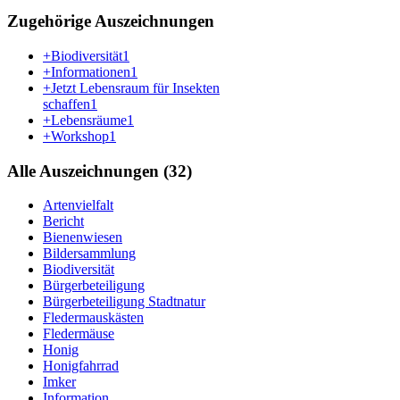
Zugehörige Auszeichnungen
+Biodiversität
1
+Informationen
1
+Jetzt Lebensraum für Insekten
schaffen
1
+Lebensräume
1
+Workshop
1
Alle Auszeichnungen (32)
Artenvielfalt
Bericht
Bienenwiesen
Bildersammlung
Biodiversität
Bürgerbeteiligung
Bürgerbeteiligung Stadtnatur
Fledermauskästen
Fledermäuse
Honig
Honigfahrrad
Imker
Information