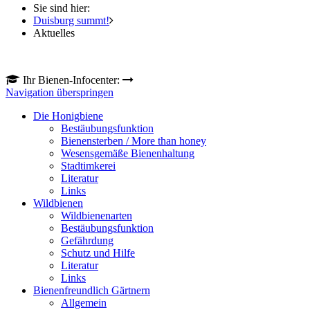
Sie sind hier:
Duisburg summt!
Aktuelles
Ihr Bienen-Infocenter:
Navigation überspringen
Die Honigbiene
Bestäubungsfunktion
Bienensterben / More than honey
Wesensgemäße Bienenhaltung
Stadtimkerei
Literatur
Links
Wildbienen
Wildbienenarten
Bestäubungsfunktion
Gefährdung
Schutz und Hilfe
Literatur
Links
Bienenfreundlich Gärtnern
Allgemein