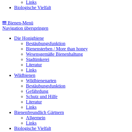
Links
Biologische Vielfalt
Bienen-Menü
Navigation überspringen
Die Honigbiene
Bestäubungsfunktion
Bienensterben / More than honey
Wesensgemäße Bienenhaltung
Stadtimkerei
Literatur
Links
Wildbienen
Wildbienenarten
Bestäubungsfunktion
Gefährdung
Schutz und Hilfe
Literatur
Links
Bienenfreundlich Gärtnern
Allgemein
Links
Biologische Vielfalt