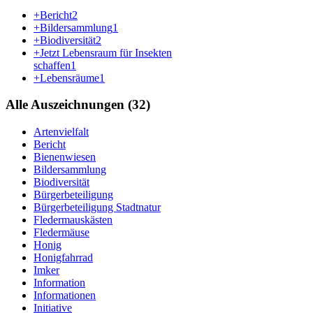
+Bericht
2
+Bildersammlung
1
+Biodiversität
2
+Jetzt Lebensraum für Insekten
schaffen
1
+Lebensräume
1
Alle Auszeichnungen (32)
Artenvielfalt
Bericht
Bienenwiesen
Bildersammlung
Biodiversität
Bürgerbeteiligung
Bürgerbeteiligung Stadtnatur
Fledermauskästen
Fledermäuse
Honig
Honigfahrrad
Imker
Information
Informationen
Initiative