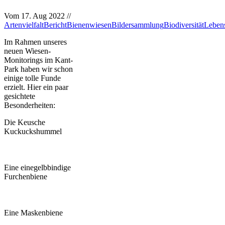
Vom
17. Aug 2022
//
Artenvielfalt
Bericht
Bienenwiesen
Bildersammlung
Biodiversität
Leben
Im Rahmen unseres
neuen Wiesen-
Monitorings im Kant-
Park haben wir schon
einige tolle Funde
erzielt. Hier ein paar
gesichtete
Besonderheiten:
Die Keusche
Kuckuckshummel
Eine einegelbbindige
Furchenbiene
Eine Maskenbiene