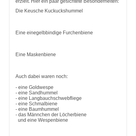
erzielt. Hier ein paar gesichtete Besonderheiten:
und
Hilfe
Die Keusche Kuckuckshummel
Literatur
Links
Bienenfreundlich
Eine einegelbbindige Furchenbiene
Gärtnern
Allgemein
Links
Biologische
Eine Maskenbiene
Vielfalt
Auch dabei waren noch:
- eine Goldwespe
- eine Sandhummel
- eine Langbauchschwebfliege
- eine Schmalbiene
- eine Baumhummel
- das Männchen der Löcherbiene
und eine Wespenbiene