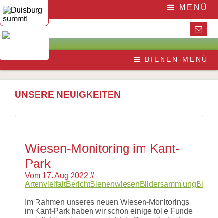
Navigation
Home
MENÜ
überspringen
Die
Initiative
Aktuelles
Veranstaltungen
Presse
Navigation
Die
Pressematerial
BIENEN-MENÜ
überspringen
Honigbiene
/
Bestäubungsfunktion
Downloads
Bienensterben
/
UNSERE NEUIGKEITEN
More
than
honey
Wesensgemäße
Bienenhaltung
Stadtimkerei
Wiesen-Monitoring im Kant-
Literatur
Park
Links
Vom
17. Aug 2022
//
Wildbienen
Artenvielfalt
Bericht
Bienenwiesen
Bildersammlung
Biodiv
Wildbienenarten
Bestäubungsfunktion
Im Rahmen unseres neuen Wiesen-Monitorings
Gefährdung
im Kant-Park haben wir schon einige tolle Funde
Schutz