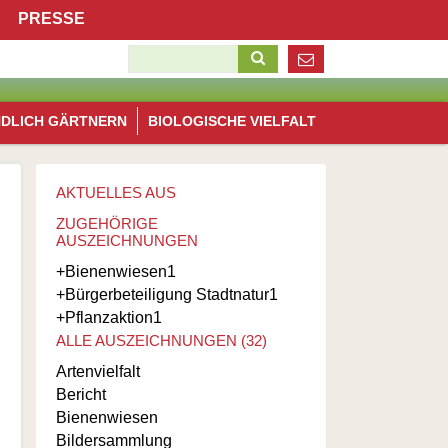
Navigation
PRESSE
überspringen
Suchbegriffe
Navigation
NDLICH GÄRTNERN
BIOLOGISCHE VIELFALT
überspringen
AKTUELLES AUS
ZUGEHÖRIGE
AUSZEICHNUNGEN
+Bienenwiesen
1
+Bürgerbeteiligung Stadtnatur
1
+Pflanzaktion
1
ALLE AUSZEICHNUNGEN (32)
Artenvielfalt
Bericht
Bienenwiesen
Bildersammlung