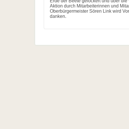
Erde der Beete gelockert und über die W
und
Aktion durch Mitarbeiterinnen und Mita
Hilfe
Oberbürgermeister Sören Link wird Voror
Literatur
danken.
Links
Bienenfreundlich
Gärtnern
Allgemein
Links
Biologische
Vielfalt