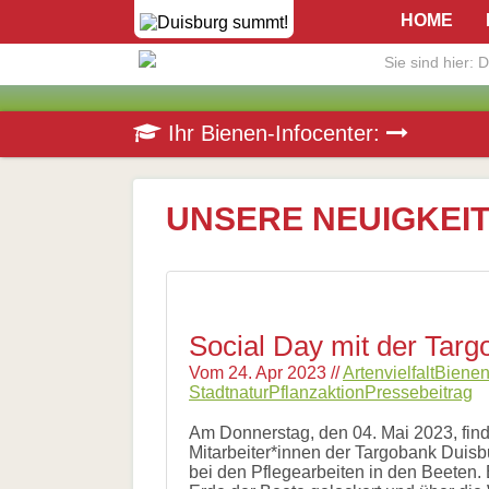
Navigation
Home
HOME
überspringen
Die
Initiative
Sie sind hier:
D
Aktuelles
Veranstaltungen
Presse
Navigation
Die
Pressematerial
Ihr Bienen-Infocenter:
überspringen
Honigbiene
/
Bestäubungsfunktion
Downloads
Bienensterben
/
UNSERE NEUIGKEI
More
than
honey
Wesensgemäße
Bienenhaltung
Stadtimkerei
Social Day mit der Tar
Literatur
Links
Vom
24. Apr 2023
//
Artenvielfalt
Biene
Stadtnatur
Pflanzaktion
Pressebeitrag
Wildbienen
Wildbienenarten
Am Donnerstag, den 04. Mai 2023, find
Bestäubungsfunktion
Mitarbeiter*innen der Targobank Duisb
Gefährdung
bei den Pflegearbeiten in den Beeten. 
Schutz