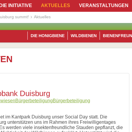
DIE INITIATIVE
AKTUELLES
VERANSTALTUNGEN
uisburg summt!
Aktuelles
DIE HONIGBIENE
WILDBIENEN
BIENENFREU
TEN
gobank Duisburg
nwiesen
Bürgerbeteiligung
Bürgerbeteiligung
et im Kantpark Duisburg unser Social Day statt. Die
urg unterstützen uns im Rahmen ihres Freiwilligentages
Es werden viele insektenfreundliche Stauden gepflanzt, die