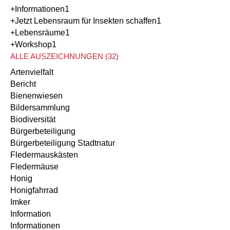
+Informationen
1
+Jetzt Lebensraum für Insekten schaffen
1
+Lebensräume
1
+Workshop
1
ALLE AUSZEICHNUNGEN (32)
Artenvielfalt
Bericht
Bienenwiesen
Bildersammlung
Biodiversität
Bürgerbeteiligung
Bürgerbeteiligung Stadtnatur
Fledermauskästen
Fledermäuse
Honig
Honigfahrrad
Imker
Information
Informationen