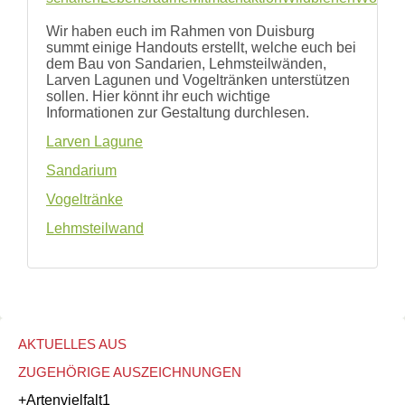
und
Hilfe
Wir haben euch im Rahmen von Duisburg
Literatur
summt einige Handouts erstellt, welche euch bei
Links
dem Bau von Sandarien, Lehmsteilwänden,
Larven Lagunen und Vogeltränken unterstützen
Bienenfreundlich
sollen. Hier könnt ihr euch wichtige
Gärtnern
Informationen zur Gestaltung durchlesen.
Allgemein
Links
Larven Lagune
Biologische
Sandarium
Vielfalt
Vogeltränke
Lehmsteilwand
AKTUELLES AUS
ZUGEHÖRIGE AUSZEICHNUNGEN
+Artenvielfalt
1