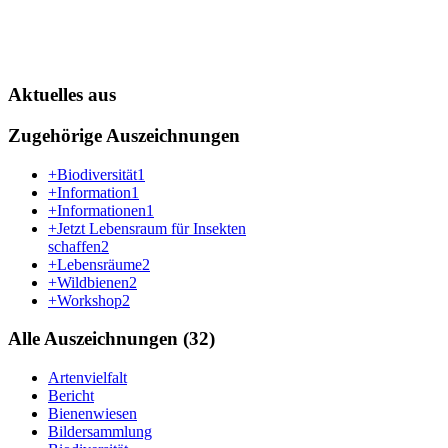
Aktuelles aus
Zugehörige Auszeichnungen
+Biodiversität
1
+Information
1
+Informationen
1
+Jetzt Lebensraum für Insekten
schaffen
2
+Lebensräume
2
+Wildbienen
2
+Workshop
2
Alle Auszeichnungen (32)
Artenvielfalt
Bericht
Bienenwiesen
Bildersammlung