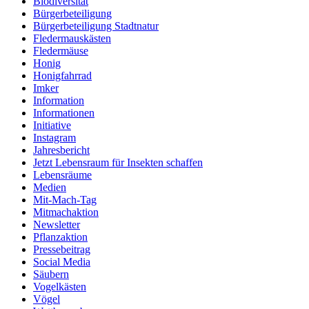
Biodiversität
Bürgerbeteiligung
Bürgerbeteiligung Stadtnatur
Fledermauskästen
Fledermäuse
Honig
Honigfahrrad
Imker
Information
Informationen
Initiative
Instagram
Jahresbericht
Jetzt Lebensraum für Insekten schaffen
Lebensräume
Medien
Mit-Mach-Tag
Mitmachaktion
Newsletter
Pflanzaktion
Pressebeitrag
Social Media
Säubern
Vogelkästen
Vögel