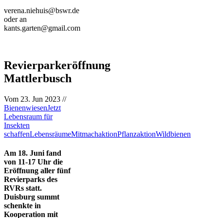
verena.niehuis@bswr.de
oder an
kants.garten@gmail.com
Revierparkeröffnung
Mattlerbusch
Vom
23. Jun 2023
//
Bienenwiesen
Jetzt
Lebensraum für
Insekten
schaffen
Lebensräume
Mitmachaktion
Pflanzaktion
Wildbienen
Am 18. Juni fand
von 11-17 Uhr die
Eröffnung aller fünf
Revierparks des
RVRs statt.
Duisburg summt
schenkte in
Kooperation mit