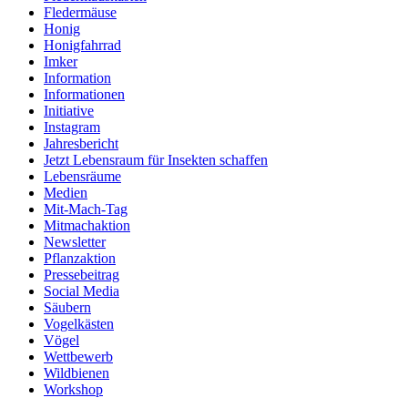
Fledermäuse
Honig
Honigfahrrad
Imker
Information
Informationen
Initiative
Instagram
Jahresbericht
Jetzt Lebensraum für Insekten schaffen
Lebensräume
Medien
Mit-Mach-Tag
Mitmachaktion
Newsletter
Pflanzaktion
Pressebeitrag
Social Media
Säubern
Vogelkästen
Vögel
Wettbewerb
Wildbienen
Workshop