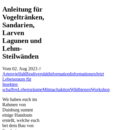
Anleitung für
Vogeltränken,
Sandarien,
Larven
Lagunen und
Lehm-
Steilwänden
Vom
02. Aug 2023
//
Artenvielfalt
Biodiversität
Information
Informationen
Jetzt
Lebensraum für
Insekten
schaffen
Lebensräume
Mitmachaktion
Wildbienen
Workshop
Wir haben euch im
Rahmen von
Duisburg summt
einige Handouts
erstellt, welche euch
bei dem Bau von