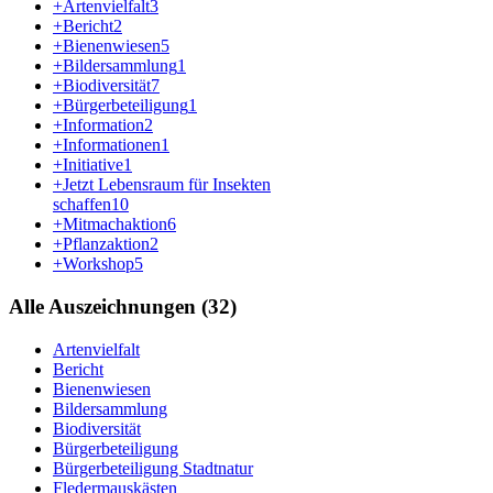
+Artenvielfalt
3
+Bericht
2
+Bienenwiesen
5
+Bildersammlung
1
+Biodiversität
7
+Bürgerbeteiligung
1
+Information
2
+Informationen
1
+Initiative
1
+Jetzt Lebensraum für Insekten
schaffen
10
+Mitmachaktion
6
+Pflanzaktion
2
+Workshop
5
Alle Auszeichnungen (32)
Artenvielfalt
Bericht
Bienenwiesen
Bildersammlung
Biodiversität
Bürgerbeteiligung
Bürgerbeteiligung Stadtnatur
Fledermauskästen