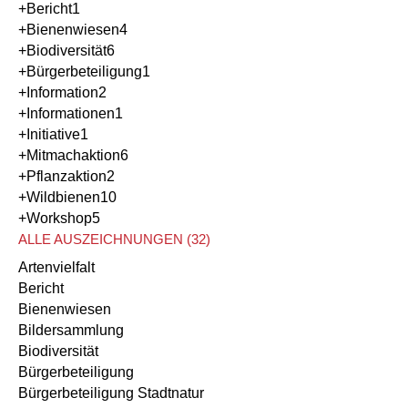
+Bericht
1
+Bienenwiesen
4
+Biodiversität
6
+Bürgerbeteiligung
1
+Information
2
+Informationen
1
+Initiative
1
+Mitmachaktion
6
+Pflanzaktion
2
+Wildbienen
10
+Workshop
5
ALLE AUSZEICHNUNGEN (32)
Artenvielfalt
Bericht
Bienenwiesen
Bildersammlung
Biodiversität
Bürgerbeteiligung
Bürgerbeteiligung Stadtnatur