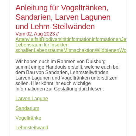
Anleitung für Vogeltränken,
Sandarien, Larven Lagunen
und Lehm-Steilwänden
Vom
02. Aug 2023
//
Artenvielfalt
Biodiversität
Information
Informationen
Jetzt
Lebensraum für Insekten
schaffen
Lebensräume
Mitmachaktion
Wildbienen
Worksh
Wir haben euch im Rahmen von Duisburg
summt einige Handouts erstellt, welche euch bei
dem Bau von Sandarien, Lehmsteilwänden,
Larven Lagunen und Vogeltränken unterstützen
sollen. Hier könnt ihr euch wichtige
Informationen zur Gestaltung durchlesen.
Larven Lagune
Sandarium
Vogeltränke
Lehmsteilwand