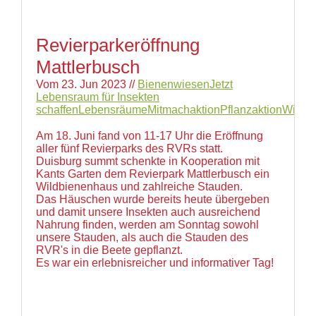
Revierparkeröffnung
Mattlerbusch
Vom
23. Jun 2023
//
Bienenwiesen
Jetzt
Lebensraum für Insekten
schaffen
Lebensräume
Mitmachaktion
Pflanzaktion
Wildb
Am 18. Juni fand von 11-17 Uhr die Eröffnung
aller fünf Revierparks des RVRs statt.
Duisburg summt schenkte in Kooperation mit
Kants Garten dem Revierpark Mattlerbusch ein
Wildbienenhaus und zahlreiche Stauden.
Das Häuschen wurde bereits heute übergeben
und damit unsere Insekten auch ausreichend
Nahrung finden, werden am Sonntag sowohl
unsere Stauden, als auch die Stauden des
RVR's in die Beete gepflanzt.
Es war ein erlebnisreicher und informativer Tag!