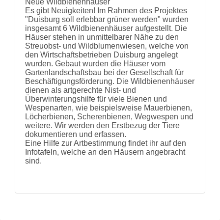
Neue Wildbienenhäuser
und
Es gibt Neuigkeiten! Im Rahmen des Projektes
Hilfe
"Duisburg soll erlebbar grüner werden" wurden
Literatur
insgesamt 6 Wildbienenhäuser aufgestellt. Die
Links
Häuser stehen in unmittelbarer Nähe zu den
Bienenfreundlich
Streuobst- und Wildblumenwiesen, welche von
Gärtnern
den Wirtschaftsbetrieben Duisburg angelegt
Allgemein
wurden. Gebaut wurden die Häuser vom
Links
Gartenlandschaftsbau bei der Gesellschaft für
Beschäftigungsförderung. Die Wildbienenhäuser
Biologische
dienen als artgerechte Nist- und
Vielfalt
Überwinterungshilfe für viele Bienen und
Wespenarten, wie beispielsweise Mauerbienen,
Löcherbienen, Scherenbienen, Wegwespen und
weitere. Wir werden den Erstbezug der Tiere
dokumentieren und erfassen.
Eine Hilfe zur Artbestimmung findet ihr auf den
Infotafeln, welche an den Häusern angebracht
sind.