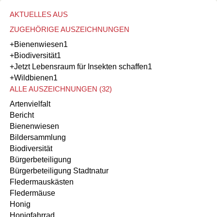
AKTUELLES AUS
ZUGEHÖRIGE AUSZEICHNUNGEN
+Bienenwiesen
1
+Biodiversität
1
+Jetzt Lebensraum für Insekten schaffen
1
+Wildbienen
1
ALLE AUSZEICHNUNGEN (32)
Artenvielfalt
Bericht
Bienenwiesen
Bildersammlung
Biodiversität
Bürgerbeteiligung
Bürgerbeteiligung Stadtnatur
Fledermauskästen
Fledermäuse
Honig
Honigfahrrad