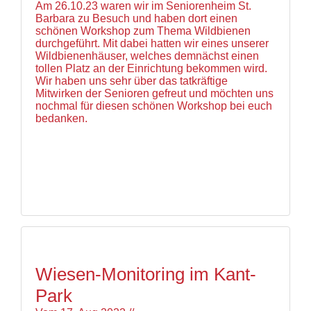
und
Am 26.10.23 waren wir im Seniorenheim St.
Hilfe
Barbara zu Besuch und haben dort einen
Literatur
schönen Workshop zum Thema Wildbienen
Links
durchgeführt. Mit dabei hatten wir eines unserer
Wildbienenhäuser, welches demnächst einen
Bienenfreundlich
tollen Platz an der Einrichtung bekommen wird.
Gärtnern
Wir haben uns sehr über das tatkräftige
Allgemein
Mitwirken der Senioren gefreut und möchten uns
Links
nochmal für diesen schönen Workshop bei euch
bedanken.
Biologische
Vielfalt
Wiesen-Monitoring im Kant-
Park