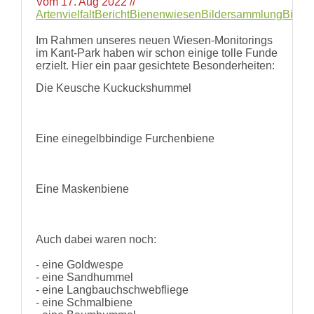
Vom
17. Aug 2022
//
Artenvielfalt
Bericht
Bienenwiesen
Bildersammlung
Biodiv
Im Rahmen unseres neuen Wiesen-Monitorings
im Kant-Park haben wir schon einige tolle Funde
erzielt. Hier ein paar gesichtete Besonderheiten:
Die Keusche Kuckuckshummel
Eine einegelbbindige Furchenbiene
Eine Maskenbiene
Auch dabei waren noch:
- eine Goldwespe
- eine Sandhummel
- eine Langbauchschwebfliege
- eine Schmalbiene