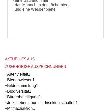
- eine Baumhummel
- das Männchen der Löcherbiene
und eine Wespenbiene
AKTUELLES AUS
ZUGEHÖRIGE AUSZEICHNUNGEN
+Artenvielfalt
1
+Bienenwiesen
1
+Bildersammlung
1
+Biodiversität
1
+Bürgerbeteiligung
1
+Jetzt Lebensraum für Insekten schaffen
1
+Mitmachaktion
1