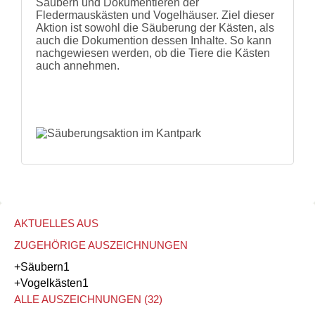
Säubern und Dokumentieren der
und
Fledermauskästen und Vogelhäuser. Ziel dieser
Hilfe
Aktion ist sowohl die Säuberung der Kästen, als
Literatur
auch die Dokumention dessen Inhalte. So kann
Links
nachgewiesen werden, ob die Tiere die Kästen
Bienenfreundlich
auch annehmen.
Gärtnern
Allgemein
Links
Biologische
Vielfalt
AKTUELLES AUS
ZUGEHÖRIGE AUSZEICHNUNGEN
+Säubern
1
+Vogelkästen
1
ALLE AUSZEICHNUNGEN (32)