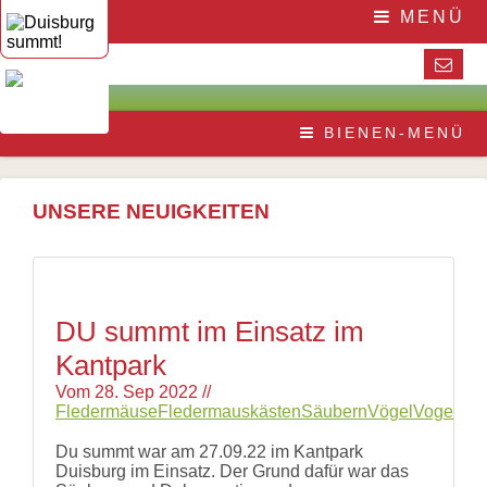
Navigation
Home
MENÜ
überspringen
Die
Initiative
Aktuelles
Veranstaltungen
Presse
Navigation
Die
Pressematerial
BIENEN-MENÜ
überspringen
Honigbiene
/
Bestäubungsfunktion
Downloads
Bienensterben
/
UNSERE NEUIGKEITEN
More
than
honey
Wesensgemäße
Bienenhaltung
Stadtimkerei
DU summt im Einsatz im
Literatur
Kantpark
Links
Vom
28. Sep 2022
//
Wildbienen
Fledermäuse
Fledermauskästen
Säubern
Vögel
Vogelkäs
Wildbienenarten
Bestäubungsfunktion
Du summt war am 27.09.22 im Kantpark
Gefährdung
Duisburg im Einsatz. Der Grund dafür war das
Schutz