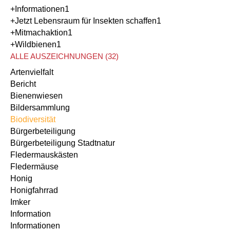
+Informationen
1
+Jetzt Lebensraum für Insekten schaffen
1
+Mitmachaktion
1
+Wildbienen
1
ALLE AUSZEICHNUNGEN (32)
Artenvielfalt
Bericht
Bienenwiesen
Bildersammlung
Biodiversität
Bürgerbeteiligung
Bürgerbeteiligung Stadtnatur
Fledermauskästen
Fledermäuse
Honig
Honigfahrrad
Imker
Information
Informationen