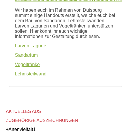
und
Hilfe
Wir haben euch im Rahmen von Duisburg
Literatur
summt einige Handouts erstellt, welche euch bei
Links
dem Bau von Sandarien, Lehmsteilwänden,
Larven Lagunen und Vogeltränken unterstützen
Bienenfreundlich
sollen. Hier könnt ihr euch wichtige
Gärtnern
Informationen zur Gestaltung durchlesen.
Allgemein
Links
Larven Lagune
Biologische
Sandarium
Vielfalt
Vogeltränke
Lehmsteilwand
AKTUELLES AUS
ZUGEHÖRIGE AUSZEICHNUNGEN
+Artenvielfalt
1