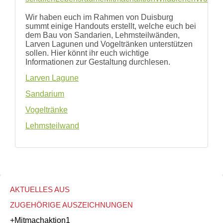
und
Hilfe
Wir haben euch im Rahmen von Duisburg
Literatur
summt einige Handouts erstellt, welche euch bei
Links
dem Bau von Sandarien, Lehmsteilwänden,
Larven Lagunen und Vogeltränken unterstützen
Bienenfreundlich
sollen. Hier könnt ihr euch wichtige
Gärtnern
Informationen zur Gestaltung durchlesen.
Allgemein
Links
Larven Lagune
Biologische
Sandarium
Vielfalt
Vogeltränke
Lehmsteilwand
AKTUELLES AUS
ZUGEHÖRIGE AUSZEICHNUNGEN
+Mitmachaktion
1