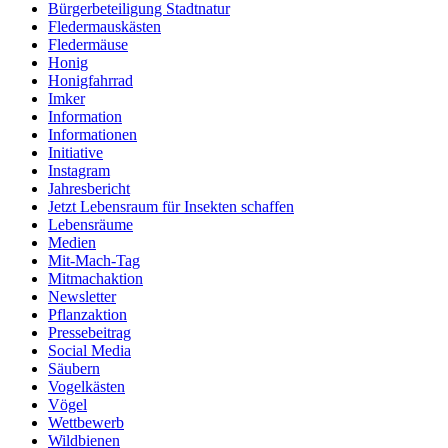
Bürgerbeteiligung Stadtnatur
Fledermauskästen
Fledermäuse
Honig
Honigfahrrad
Imker
Information
Informationen
Initiative
Instagram
Jahresbericht
Jetzt Lebensraum für Insekten schaffen
Lebensräume
Medien
Mit-Mach-Tag
Mitmachaktion
Newsletter
Pflanzaktion
Pressebeitrag
Social Media
Säubern
Vogelkästen
Vögel
Wettbewerb
Wildbienen