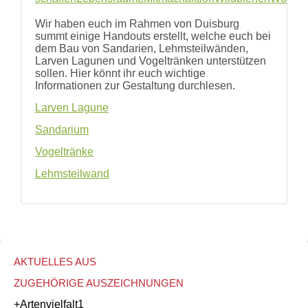
und
Hilfe
Wir haben euch im Rahmen von Duisburg
Literatur
summt einige Handouts erstellt, welche euch bei
Links
dem Bau von Sandarien, Lehmsteilwänden,
Larven Lagunen und Vogeltränken unterstützen
Bienenfreundlich
sollen. Hier könnt ihr euch wichtige
Gärtnern
Informationen zur Gestaltung durchlesen.
Allgemein
Links
Larven Lagune
Biologische
Sandarium
Vielfalt
Vogeltränke
Lehmsteilwand
AKTUELLES AUS
ZUGEHÖRIGE AUSZEICHNUNGEN
+Artenvielfalt
1