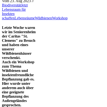
Vom
23. Aug 2023
//
Biodiversität
Jetzt
Lebensraum für
Insekten
schaffen
Lebensräume
Wildbienen
Workshop
Letzte Woche waren
wir im Seniorenheim
der Caritas "St.
Clemens" zu Besuch
und haben eines
unserer
Wildbienenhäuser
verschenkt.
Auch ein Workshop
zum Thema
Wildbienen und
insektenfreundliche
Bepflanzung gab es.
Hier wurde unter
anderem auch über
eine geeignete
Bepflanzung des
Außengeländes
gesprochen.