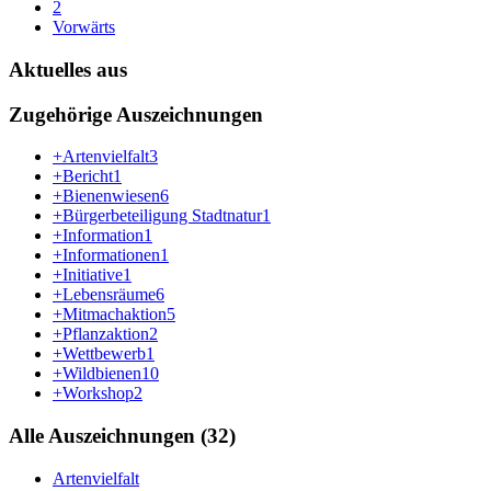
2
Vorwärts
Aktuelles aus
Zugehörige Auszeichnungen
+Artenvielfalt
3
+Bericht
1
+Bienenwiesen
6
+Bürgerbeteiligung Stadtnatur
1
+Information
1
+Informationen
1
+Initiative
1
+Lebensräume
6
+Mitmachaktion
5
+Pflanzaktion
2
+Wettbewerb
1
+Wildbienen
10
+Workshop
2
Alle Auszeichnungen (32)
Artenvielfalt