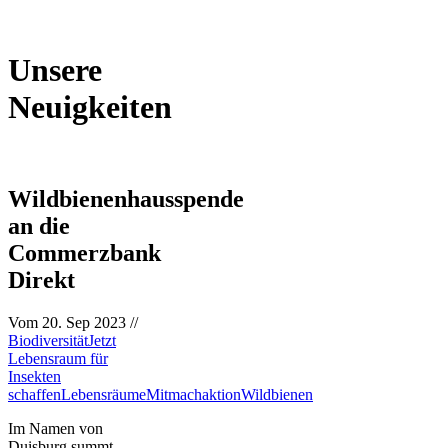
Unsere
Neuigkeiten
Wildbienenhausspende
an die
Commerzbank
Direkt
Vom
20. Sep 2023
//
Biodiversität
Jetzt
Lebensraum für
Insekten
schaffen
Lebensräume
Mitmachaktion
Wildbienen
Im Namen von
Duisburg summt