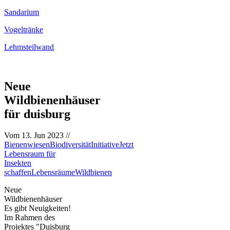
Sandarium
Vogeltränke
Lehmsteilwand
Neue
Wildbienenhäuser
für duisburg
Vom
13. Jun 2023
//
Bienenwiesen
Biodiversität
Initiative
Jetzt
Lebensraum für
Insekten
schaffen
Lebensräume
Wildbienen
Neue
Wildbienenhäuser
Es gibt Neuigkeiten!
Im Rahmen des
Projektes "Duisburg