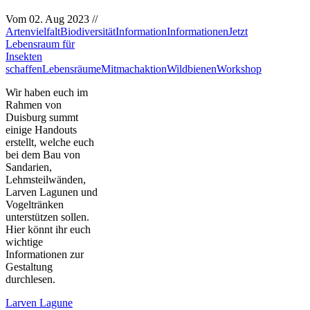
Vom
02. Aug 2023
//
Artenvielfalt
Biodiversität
Information
Informationen
Jetzt
Lebensraum für
Insekten
schaffen
Lebensräume
Mitmachaktion
Wildbienen
Workshop
Wir haben euch im
Rahmen von
Duisburg summt
einige Handouts
erstellt, welche euch
bei dem Bau von
Sandarien,
Lehmsteilwänden,
Larven Lagunen und
Vogeltränken
unterstützen sollen.
Hier könnt ihr euch
wichtige
Informationen zur
Gestaltung
durchlesen.
Larven Lagune