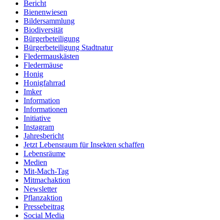
Bericht
Bienenwiesen
Bildersammlung
Biodiversität
Bürgerbeteiligung
Bürgerbeteiligung Stadtnatur
Fledermauskästen
Fledermäuse
Honig
Honigfahrrad
Imker
Information
Informationen
Initiative
Instagram
Jahresbericht
Jetzt Lebensraum für Insekten schaffen
Lebensräume
Medien
Mit-Mach-Tag
Mitmachaktion
Newsletter
Pflanzaktion
Pressebeitrag
Social Media