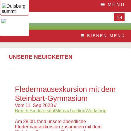
Navigation
Home
MENÜ
überspringen
Die
Initiative
Aktuelles
Veranstaltungen
Presse
Navigation
Die
Pressematerial
BIENEN-MENÜ
überspringen
Honigbiene
/
Bestäubungsfunktion
Downloads
Bienensterben
/
UNSERE NEUIGKEITEN
More
than
honey
Wesensgemäße
Bienenhaltung
Stadtimkerei
Fledermausexkursion mit dem
Literatur
Steinbart-Gymnasium
Links
Vom
11. Sep 2023
//
Wildbienen
Bericht
Biodiversität
Mitmachaktion
Workshop
Wildbienenarten
Bestäubungsfunktion
Am 28.08. fand unsere abendliche
Gefährdung
Fledermausexkursion zusammen mit dem
Schutz