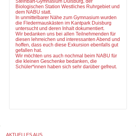
Steinbart-Gymnasium Duisburg, der
und
Biologischen Station Westliches Ruhrgebiet und
Hilfe
dem NABU statt.
Literatur
In unmittelbarer Nähe zum Gymnasium wurden
Links
die Fledermauskästen im Kantpark Duisburg
Bienenfreundlich
untersucht und deren Inhalt dokumentiert.
Gärtnern
Wir bedanken uns bei allen Teilnehmenden für
Allgemein
diesen lehrreichen und interessanten Abend und
Links
hoffen, dass euch diese Exkursion ebenfalls gut
gefallen hat.
Biologische
Wir möchten uns auch nochmal beim NABU für
Vielfalt
die kleinen Geschenke bedanken, die
Schüler*innen haben sich sehr darüber gefreut.
AKTUELLES AUS