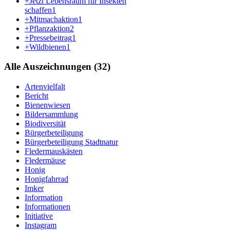
+Jetzt Lebensraum für Insekten
schaffen
1
+Mitmachaktion
1
+Pflanzaktion
2
+Pressebeitrag
1
+Wildbienen
1
Alle Auszeichnungen (32)
Artenvielfalt
Bericht
Bienenwiesen
Bildersammlung
Biodiversität
Bürgerbeteiligung
Bürgerbeteiligung Stadtnatur
Fledermauskästen
Fledermäuse
Honig
Honigfahrrad
Imker
Information
Informationen
Initiative
Instagram