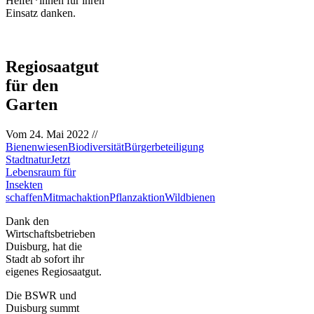
Helfer*innen für ihren
Einsatz danken.
Regiosaatgut
für den
Garten
Vom
24. Mai 2022
//
Bienenwiesen
Biodiversität
Bürgerbeteiligung
Stadtnatur
Jetzt
Lebensraum für
Insekten
schaffen
Mitmachaktion
Pflanzaktion
Wildbienen
Dank den
Wirtschaftsbetrieben
Duisburg, hat die
Stadt ab sofort ihr
eigenes Regiosaatgut.
Die BSWR und
Duisburg summt