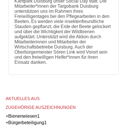
Kantpark Duisburg unser Social Day statt. Die
und
Mitarbeiter*innen der Targobank Duisburg
Hilfe
unterstützen uns im Rahmen ihres
Literatur
Freiwilligentages bei den Pflegearbeiten in den
Links
Beeten. Es werden viele insektenfreundliche
Bienenfreundlich
Stauden gepflanzt, die Erde der Beete gelockert
Gärtnern
und über die Wichtigkeit der Wildbienen
Allgemein
aufgeklärt. Unterstützt wird die Aktion durch
Links
Mitarbeiterinnen und Mitarbeiter der
Wirtschaftsbetriebe Duisburg. Auch der
Biologische
Oberbürgermeister Sören Link wird Vorort sein
Vielfalt
und den freiwilligen Helfer*innen für ihren
Einsatz danken.
AKTUELLES AUS
ZUGEHÖRIGE AUSZEICHNUNGEN
+Bienenwiesen
1
+Bürgerbeteiligung
1