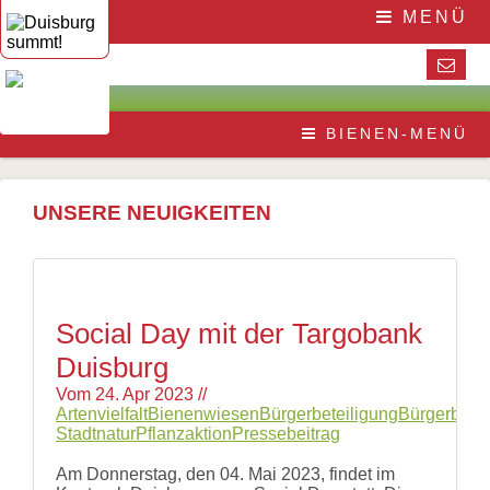
Navigation
Home
MENÜ
überspringen
Die
Initiative
Aktuelles
Veranstaltungen
Presse
Navigation
Die
Pressematerial
BIENEN-MENÜ
überspringen
Honigbiene
/
Bestäubungsfunktion
Downloads
Bienensterben
/
UNSERE NEUIGKEITEN
More
than
honey
Wesensgemäße
Bienenhaltung
Stadtimkerei
Social Day mit der Targobank
Literatur
Duisburg
Links
Vom
24. Apr 2023
//
Wildbienen
Artenvielfalt
Bienenwiesen
Bürgerbeteiligung
Bürgerbetei
Wildbienenarten
Stadtnatur
Pflanzaktion
Pressebeitrag
Bestäubungsfunktion
Gefährdung
Am Donnerstag, den 04. Mai 2023, findet im
Schutz